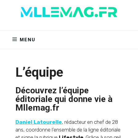
Aller
au
contenu
MENU
L’équipe
Découvrez l’équipe
éditoriale qui donne vie à
Mllemag.fr
Daniel Latourelle
, rédacteur en chef de 28
ans, coordonne l’ensemble de la ligne éditoriale
et signe la rubrique
Lifestyle
. Grâce à son œil