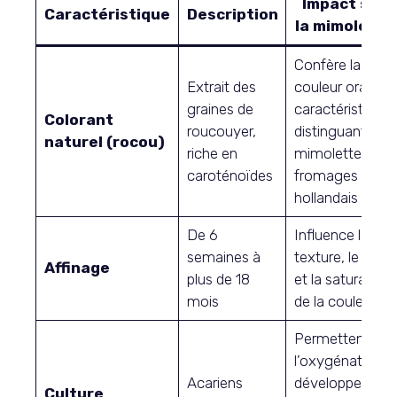
Impact sur
Caractéristique
Description
la mimolette
Confère la
Extrait des
couleur orange
graines de
caractéristique,
Colorant
roucouyer,
distinguant la
naturel (rocou)
riche en
mimolette des
caroténoïdes
fromages
hollandais
De 6
Influence la
semaines à
texture, le goût
Affinage
plus de 18
et la saturation
mois
de la couleur
Permettent
l’oxygénation,
Acariens
développent
Culture