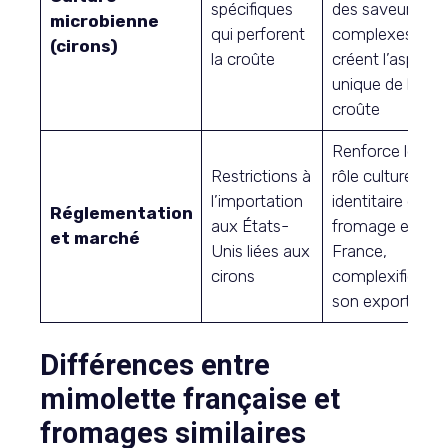
spécifiques
des saveurs
microbienne
qui perforent
complexes et
(cirons)
la croûte
créent l’aspect
unique de la
croûte
Renforce le
Restrictions à
rôle culturel et
l’importation
identitaire du
Réglementation
aux États-
fromage en
et marché
Unis liées aux
France,
cirons
complexifie
son export
Différences entre
mimolette française et
fromages similaires