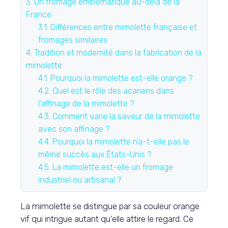
3.
Un fromage emblématique au-delà de la
France
3.1.
Différences entre mimolette française et
fromages similaires
4.
Tradition et modernité dans la fabrication de la
mimolette
4.1.
Pourquoi la mimolette est-elle orange ?
4.2.
Quel est le rôle des acariens dans
l’affinage de la mimolette ?
4.3.
Comment varie la saveur de la mimolette
avec son affinage ?
4.4.
Pourquoi la mimolette n’a-t-elle pas le
même succès aux États-Unis ?
4.5.
La mimolette est-elle un fromage
industriel ou artisanal ?
La mimolette se distingue par sa couleur orange
vif qui intrigue autant qu’elle attire le regard. Ce