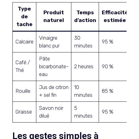
Type
Produit
Temps
Efficacité
de
naturel
d’action
estimée
tache
Vinaigre
30
Calcaire
95 %
blanc pur
minutes
Pâte
Café /
bicarbonate-
2 heures
90 %
Thé
eau
Jus de citron
10
Rouille
85 %
+ sel fin
minutes
Savon noir
5
Graisse
95 %
dilué
minutes
Les gestes simples à